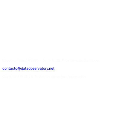
Eliodoro Yáñez #2990 - Torre B, 3E, Providencia, Santiago.
contacto@dataobservatory.net
Copyright © 2026. Todos los derechos reservados.