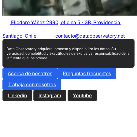
Eliodoro Yáñez 2990, oficina 5 - 3B, Providencia,
Santiago, Chile.
contacto@dataobservatory.net
Data Observatory adquiere, procesa y disponibiliza los datos. Su
veracidad, completitud y exactitud es de exclusiva responsabilidad de la
la fuente que los provee.
Acerca de nosotros
Preguntas frecuentes
Trabaja con nosotros
Linkedin
Instagram
Youtube