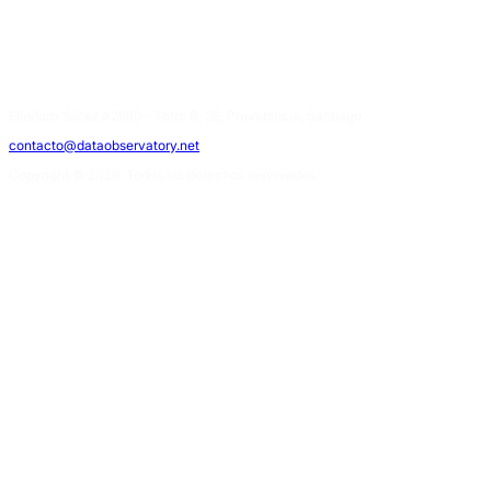
Eliodoro Yáñez #2990 - Torre B, 3E, Providencia, Santiago.
contacto@dataobservatory.net
Copyright © 2026. Todos los derechos reservados.