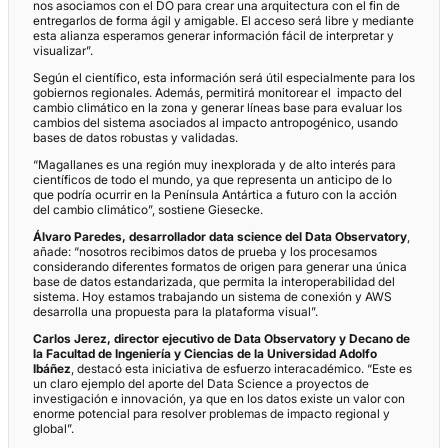
nos asociamos con el DO para crear una arquitectura con el fin de
entregarlos de forma ágil y amigable. El acceso será libre y mediante
esta alianza esperamos generar información fácil de interpretar y
visualizar”.
Según el científico, esta información será útil especialmente para los
gobiernos regionales. Además, permitirá monitorear el impacto del
cambio climático en la zona y generar líneas base para evaluar los
cambios del sistema asociados al impacto antropogénico, usando
bases de datos robustas y validadas.
“Magallanes es una región muy inexplorada y de alto interés para
científicos de todo el mundo, ya que representa un anticipo de lo
que podría ocurrir en la Península Antártica a futuro con la acción
del cambio climático”, sostiene Giesecke.
Álvaro Paredes, desarrollador data science del Data Observatory
,
añade: “nosotros recibimos datos de prueba y los procesamos
considerando diferentes formatos de origen para generar una única
base de datos estandarizada, que permita la interoperabilidad del
sistema. Hoy estamos trabajando un sistema de conexión y AWS
desarrolla una propuesta para la plataforma visual”.
Carlos Jerez, director ejecutivo de Data Observatory y Decano de
la Facultad de Ingeniería y Ciencias de la Universidad Adolfo
Ibáñez
, destacó esta iniciativa de esfuerzo interacadémico. “Este es
un claro ejemplo del aporte del Data Science a proyectos de
investigación e innovación, ya que en los datos existe un valor con
enorme potencial para resolver problemas de impacto regional y
global”.