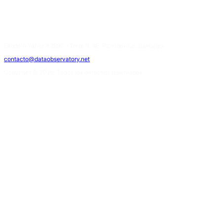
Eliodoro Yáñez #2990 - Torre B, 3E, Providencia, Santiago.
contacto@dataobservatory.net
Copyright © 2026. Todos los derechos reservados.