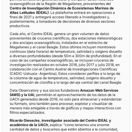
oceanográficos de la Región de Magallanes, provenientes del
Centro de Investigación Dinámica de Ecosistemas Marinos de
Altas Latitudes (IDEAL)
. La plataforma entrará en operaciones a
fines de 2021 y entregará acceso liberado a investigadores y,
posteriormente, a tomadores de decisiones de diversos sectores
productivos.
Cada año, el Centro IDEAL genera un gran volumen de datos
provenientes de cruceros científicos, dos estaciones meteorológicas
y dos anclajes oceanográficos, instalados en el estrecho de
Magallanes y el canal Beagle. Estos últimos incluyen monitoreos
continuos (data horaria) de temperatura, salinidad y oxígeno disuelto
a diversas profundidades (desde 50m a 300m de profundidad). En el
caso de las campañas oceanográficas, se incluyen cruceros de
investigación realizados en octubre 2016, julio 2017 y julio 2018, en
colaboración con el Centro Austral de Investigaciones Científicas
(CADIC-Ushuaia- Argentina). Estos consideran perfiles a lo largo de
la columna de agua de temperatura, salinidad, oxígeno disuelto y
concentración de clorofila a lo largo del eje central del canal Beagle.
Data Observatory y sus socios fundadores
Amazon Web Services
(AWS) y la UAI
, permitirán el aprovechamiento de los datos de la
UACh generados desde 2016, no solo para almacenar y estandarizar
su formato, sino también para procesar, explotar y visualizar de
manera más amigable a través de gráficos y mapas interactivos con
filtros especializados.
Ricardo Giesecke, investigador asociado del Centro IDEAL y
académico de la UACh
, explica: “como tenemos una enorme
cantidad de datos y buscamos que estén abiertos a la comunidad,