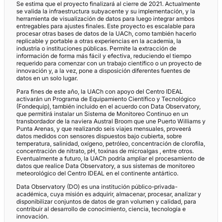
Se estima que el proyecto finalizará al cierre de 2021. Actualmente
se valida la infraestructura subyacente y su implementación, y la
herramienta de visualización de datos para luego integrar ambos
entregables para ajustes finales. Este proyecto es escalable para
procesar otras bases de datos de la UACh, como también hacerlo
replicable y portable a otras experiencias en la academia, la
industria o instituciones públicas. Permite la extracción de
información de forma más fácil y efectiva, reduciendo el tiempo
requerido para comenzar con un trabajo científico o un proyecto de
innovación y, a la vez, pone a disposición diferentes fuentes de
datos en un solo lugar.
Para fines de este año, la UACh con apoyo del Centro IDEAL
activarán un Programa de Equipamiento Científico y Tecnológico
(Fondequip), también incluido en el acuerdo con Data Observatory,
que permitirá instalar un Sistema de Monitoreo Continuo en un
transbordador de la naviera Austral Broom que une Puerto Williams y
Punta Arenas, y que realizando seis viajes mensuales, proveerá
datos medidos con sensores dispuestos bajo cubierta, sobre
temperatura, salinidad, oxígeno, petróleo, concentración de clorofila,
concentración de nitrato, pH, toxinas de microalgas , entre otros.
Eventualmente a futuro, la UACh podría ampliar el procesamiento de
datos que realice Data Observatory, a sus sistemas de monitoreo
meteorológico del Centro IDEAL en el continente antártico.
Data Observatory (DO) es una institución público-privada-
académica, cuya misión es adquirir, almacenar, procesar, analizar y
disponibilizar conjuntos de datos de gran volumen y calidad, para
contribuir al desarrollo de conocimiento, ciencia, tecnología e
innovación.