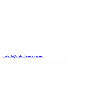
Eliodoro Yáñez #2990 - Torre B, 3E, Providencia, Santiago.
contacto@dataobservatory.net
Copyright © 2026. Todos los derechos reservados.