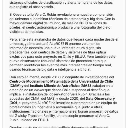
sistemas oficiales de clasificación y alerta temprana de los datos
que registre el observatorio.
El Observatorio Vera C. Rubin revolucionará nuestra comprensión
del universo al combinar técnicas de astronomía y big data. Con la
mayor cámara digital del mundo, de más de 3000 millones de
píxeles, el centro astronómico producirá una fotografía del cielo
visible cada tres días.
Pero, ante esta avalancha de datos que llegará cada noche desde el
universo, ¿cómo actuará ALeRCE? El enorme volumen de
información necesita una nueva infraestructura digital sin
precedentes, con centros de datos y sistemas de fibra óptica
exclusivos para este proyecto en Chile y EE.UU. Pero también este
nuevo observatorio requerirá sistemas de procesamiento que
permitan identificar los eventos más interesantes en tiempo real,
usando técnicas de big data e inteligencia artificial.
Con esto en mente, desde 2017 un conjunto de investigadores del
Centro de Modelamiento Matemático de la Universidad de Chile
(CMM) y del Instituto Milenio de Astrofísica (MAS)
trabajan en la
creación de un
broker
que desde Chile responda al desafío que
implica la instalación del observatorio Vera Rubin. Gracias a las
apuestas del CMM, del MAS, y desde 2020, del
Data Observatory
(DO)
, el proyecto ALeRCE ha invertido fuertemente en un equipo de
profesionales en ingeniería y astronomía que, junto a otras
instituciones nacionales e internacionales, logran procesar los datos
del Zwicky Transient Facility, un telescopio precursor al Vera C.
Rubin ubicado en EE.UU.
Gracias a esto se ha logrado clasificar decenas de millones de