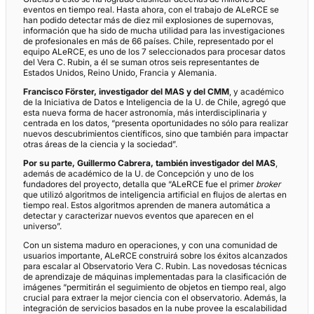
eventos en tiempo real. Hasta ahora, con el trabajo de ALeRCE se
han podido detectar más de diez mil explosiones de supernovas,
información que ha sido de mucha utilidad para las investigaciones
de profesionales en más de 66 países. Chile, representado por el
equipo ALeRCE, es uno de los 7 seleccionados para procesar datos
del Vera C. Rubin, a él se suman otros seis representantes de
Estados Unidos, Reino Unido, Francia y Alemania.
Francisco Förster, investigador del MAS y del CMM
, y académico
de la Iniciativa de Datos e Inteligencia de la U. de Chile, agregó que
esta nueva forma de hacer astronomía, más interdisciplinaria y
centrada en los datos, “presenta oportunidades no sólo para realizar
nuevos descubrimientos científicos, sino que también para impactar
otras áreas de la ciencia y la sociedad”.
Por su parte, Guillermo Cabrera, también investigador del MAS
,
además de académico de la U. de Concepción y uno de los
fundadores del proyecto, detalla que “ALeRCE fue el primer
broker
que utilizó algoritmos de inteligencia artificial en flujos de alertas en
tiempo real. Estos algoritmos aprenden de manera automática a
detectar y caracterizar nuevos eventos que aparecen en el
universo”.
Con un sistema maduro en operaciones, y con una comunidad de
usuarios importante, ALeRCE construirá sobre los éxitos alcanzados
para escalar al Observatorio Vera C. Rubin. Las novedosas técnicas
de aprendizaje de máquinas implementadas para la clasificación de
imágenes “permitirán el seguimiento de objetos en tiempo real, algo
crucial para extraer la mejor ciencia con el observatorio. Además, la
integración de servicios basados en la nube provee la escalabilidad