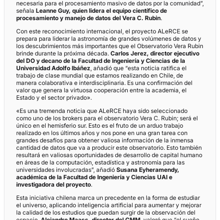
necesaria para el procesamiento masivo de datos por la comunidad”,
señala
Leanne Guy, quien lidera el equipo científico de
procesamiento y manejo de datos del Vera C. Rubin
.
Con este reconocimiento internacional, el proyecto ALeRCE se
prepara para liderar la astronomía de grandes volúmenes de datos y
los descubrimientos más importantes que el Observatorio Vera Rubin
brinde durante la próxima década.
Carlos Jerez, director ejecutivo
del DO y decano de la Facultad de Ingeniería y Ciencias de la
Universidad Adolfo Ibáñez
, añadió que “esta noticia ratifica el
trabajo de clase mundial que estamos realizando en Chile, de
manera colaborativa e interdisciplinaria. Es una confirmación del
valor que genera la virtuosa cooperación entre la academia, el
Estado y el sector privado».
«Es una tremenda noticia que ALeRCE haya sido seleccionado
como uno de los brokers para el observatorio Vera C. Rubin; será el
único en el hemisferio sur. Esto es el fruto de un arduo trabajo
realizado en los últimos años y nos pone en una gran tarea con
grandes desafíos para obtener valiosa información de la inmensa
cantidad de datos que va a producir este observatorio. Esto también
resultará en valiosas oportunidades de desarrollo de capital humano
en áreas de la computación, estadística y astronomía para las
universidades involucradas”, añadió
Susana Eyheramendy,
académica de la Facultad de Ingeniería y Ciencias UAI e
investigadora del proyecto
.
Esta iniciativa chilena marca un precedente en la forma de estudiar
el universo, aplicando inteligencia artificial para aumentar y mejorar
la calidad de los estudios que puedan surgir de la observación del
espacio.
Alejandro Maass, director del CMM
, valoró que “el sueño