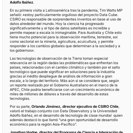
Adolfo Ibáñez
.
En su primera visita a Latinoamérica tras la pandemia, Tim Watts MP
señaló: «estoy particularmente orgulloso del proyecto Data Cube.
CSIRO es responsable de sorprendentes inventos en base al uso de
datos alrededor del mundo. Hoy la ciencia ha progresado
significativamente y el tipo de datos satelitales es increíble y
permite mapear a escala lo inimaginable. Para Australia y Chile esto
tiene mucho potencial para la observación marítima, terrestre, así
como sectorial en la minería, agricultura, acuicultura, y permite
responder a los cambios globales que determinan a la sociedad y a
los gobiernos».
Las tecnologías de observación de la Tierra toman especial
relevancia en la región dadas las problemáticas que enfrentan los
países, relacionadas con el cambio climático y también por el salto
tecnológico que puede significar en soluciones para la industria
gracias al inédito despliegue de análisis de información a gran
escala, a lo largo del territorio. Más aún si se considera que, según
un reporte realizado por el Gobierno Australiano en el marco de la
APEC, Chile podría beneficiarse con un crecimiento económico de
miles de millones de dólares a través del desarrollo de estas
tecnologías.
Por su parte,
Orlando Jiménez, director ejecutivo de CSIRO Chile
,
valoró el trabajo conjunto con Data Observatory y la Universidad
Adolfo Ibáñez, en el desarrollo de tecnología de clase mundial quien
además destacó lo que llamó “una gran oportunidad de desarrollo
económico para la región Asia-Pacífico”.
Jonathan Hodge
,
director del Programa de Ciencia e Integración de