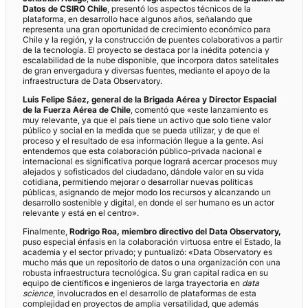
Datos de CSIRO Chile
, presentó los aspectos técnicos de la
plataforma, en desarrollo hace algunos años, señalando que
representa una gran oportunidad de crecimiento económico para
Chile y la región, y la construcción de puentes colaborativos a partir
de la tecnología. El proyecto se destaca por la inédita potencia y
escalabilidad de la nube disponible, que incorpora datos satelitales
de gran envergadura y diversas fuentes, mediante el apoyo de la
infraestructura de Data Observatory.
Luis Felipe Sáez, general de la Brigada Aérea y Director Espacial
de la Fuerza Aérea de Chile
, comentó que «este lanzamiento es
muy relevante, ya que el país tiene un activo que solo tiene valor
público y social en la medida que se pueda utilizar, y de que el
proceso y el resultado de esa información llegue a la gente. Así
entendemos que esta colaboración público-privada nacional e
internacional es significativa porque logrará acercar procesos muy
alejados y sofisticados del ciudadano, dándole valor en su vida
cotidiana, permitiendo mejorar o desarrollar nuevas políticas
públicas, asignando de mejor modo los recursos y alcanzando un
desarrollo sostenible y digital, en donde el ser humano es un actor
relevante y está en el centro».
Finalmente,
Rodrigo Roa, miembro directivo del Data Observatory,
puso especial énfasis en la colaboración virtuosa entre el Estado, la
academia y el sector privado; y puntualizó: «Data Observatory es
mucho más que un repositorio de datos o una organización con una
robusta infraestructura tecnológica. Su gran capital radica en su
equipo de científicos e ingenieros de larga trayectoria en
data
science
, involucrados en el desarrollo de plataformas de esta
complejidad en proyectos de amplia versatilidad, que además