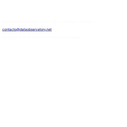
Eliodoro Yáñez #2990 - Torre B, 3E, Providencia, Santiago.
contacto@dataobservatory.net
Copyright © 2026. Todos los derechos reservados.