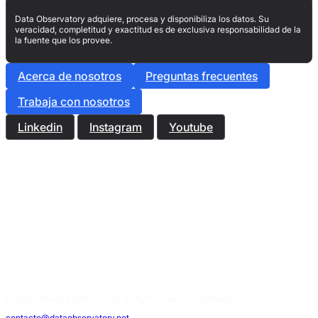
Data Observatory adquiere, procesa y disponibiliza los datos. Su
veracidad, completitud y exactitud es de exclusiva responsabilidad de la
la fuente que los provee.
Acerca de nosotros
Preguntas frecuentes
Trabaja con nosotros
Linkedin
Instagram
Youtube
Eliodoro Yáñez #2990 - Torre B, 3E, Providencia, Santiago.
contacto@dataobservatory.net