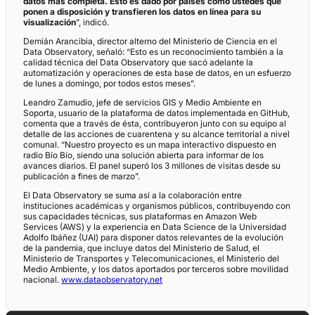
datos más completa. Esto es dado por países como ustedes que
ponen a disposición y transfieren los datos en línea para su
visualización
”, indicó.
Demián Arancibia, director alterno del Ministerio de Ciencia en el
Data Observatory, señaló: “Esto es un reconocimiento también a la
calidad técnica del Data Observatory que sacó adelante la
automatización y operaciones de esta base de datos, en un esfuerzo
de lunes a domingo, por todos estos meses”.
Leandro Zamudio, jefe de servicios GIS y Medio Ambiente en
Soporta, usuario de la plataforma de datos implementada en GitHub,
comenta que a través de ésta, contribuyeron junto con su equipo al
detalle de las acciones de cuarentena y su alcance territorial a nivel
comunal. “Nuestro proyecto es un mapa interactivo dispuesto en
radio Bío Bío, siendo una solución abierta para informar de los
avances diarios. El panel superó los 3 millones de visitas desde su
publicación a fines de marzo”.
El Data Observatory se suma así a la colaboración entre
instituciones académicas y organismos públicos, contribuyendo con
sus capacidades técnicas, sus plataformas en Amazon Web
Services (AWS) y la experiencia en Data Science de la Universidad
Adolfo Ibáñez (UAI) para disponer datos relevantes de la evolución
de la pandemia, que incluye datos del Ministerio de Salud, el
Ministerio de Transportes y Telecomunicaciones, el Ministerio del
Medio Ambiente, y los datos aportados por terceros sobre movilidad
nacional.
www.dataobservatory.net