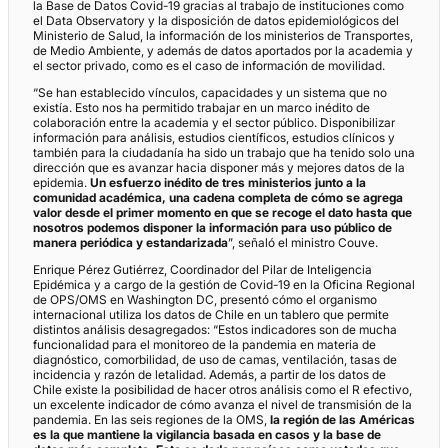
la Base de Datos Covid-19 gracias al trabajo de instituciones como
el Data Observatory y la disposición de datos epidemiológicos del
Ministerio de Salud, la información de los ministerios de Transportes,
de Medio Ambiente, y además de datos aportados por la academia y
el sector privado, como es el caso de información de movilidad.
“Se han establecido vínculos, capacidades y un sistema que no
existía. Esto nos ha permitido trabajar en un marco inédito de
colaboración entre la academia y el sector público. Disponibilizar
información para análisis, estudios científicos, estudios clínicos y
también para la ciudadanía ha sido un trabajo que ha tenido solo una
dirección que es avanzar hacia disponer más y mejores datos de la
epidemia.
Un esfuerzo inédito de tres ministerios junto a la
comunidad académica, una cadena completa de cómo se agrega
valor desde el primer momento en que se recoge el dato hasta que
nosotros podemos disponer la información para uso público de
manera periódica y estandarizada
”, señaló el ministro Couve.
Enrique Pérez Gutiérrez, Coordinador del Pilar de Inteligencia
Epidémica y a cargo de la gestión de Covid-19 en la Oficina Regional
de OPS/OMS en Washington DC, presentó cómo el organismo
internacional utiliza los datos de Chile en un tablero que permite
distintos análisis desagregados: “Estos indicadores son de mucha
funcionalidad para el monitoreo de la pandemia en materia de
diagnóstico, comorbilidad, de uso de camas, ventilación, tasas de
incidencia y razón de letalidad. Además, a partir de los datos de
Chile existe la posibilidad de hacer otros análisis como el R efectivo,
un excelente indicador de cómo avanza el nivel de transmisión de la
pandemia. En las seis regiones de la OMS,
la región de las Américas
es la que mantiene la vigilancia basada en casos y la base de