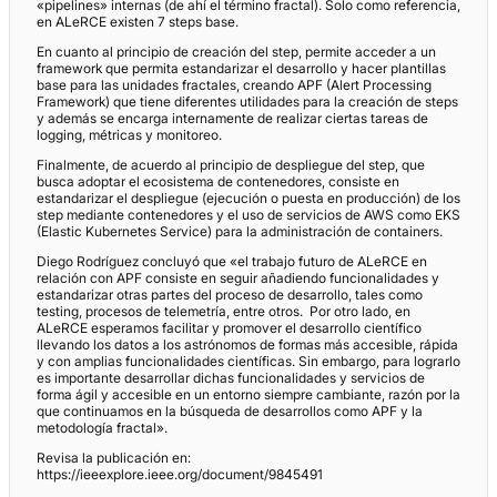
«pipelines» internas (de ahí el término fractal). Solo como referencia,
en ALeRCE existen 7 steps base.
En cuanto al principio de creación del step, permite acceder a un
framework que permita estandarizar el desarrollo y hacer plantillas
base para las unidades fractales, creando APF (Alert Processing
Framework) que tiene diferentes utilidades para la creación de steps
y además se encarga internamente de realizar ciertas tareas de
logging, métricas y monitoreo.
Finalmente, de acuerdo al principio de despliegue del step, que
busca adoptar el ecosistema de contenedores, consiste en
estandarizar el despliegue (ejecución o puesta en producción) de los
step mediante contenedores y el uso de servicios de AWS como EKS
(Elastic Kubernetes Service) para la administración de containers.
Diego Rodríguez concluyó que «el trabajo futuro de ALeRCE en
relación con APF consiste en seguir añadiendo funcionalidades y
estandarizar otras partes del proceso de desarrollo, tales como
testing, procesos de telemetría, entre otros. Por otro lado, en
ALeRCE esperamos facilitar y promover el desarrollo científico
llevando los datos a los astrónomos de formas más accesible, rápida
y con amplias funcionalidades científicas. Sin embargo, para lograrlo
es importante desarrollar dichas funcionalidades y servicios de
forma ágil y accesible en un entorno siempre cambiante, razón por la
que continuamos en la búsqueda de desarrollos como APF y la
metodología fractal».
Revisa la publicación en:
https://ieeexplore.ieee.org/document/9845491