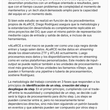
desarrollan productos con un enfoque orientado a resultados, pero
que con el tiempo causan problemas de complejidad al momento de
mantenerlos y un
tech stack
demasiado amplio para la capacidad
del equipo en un momento dado.
Si bien este estudio se realizó en función de los procedimientos
propios de ALeRCE, Diego Rodríguez asegura que la metodología y
la estandarización desarrollada es completamente replicable en
otros proyectos del DO, que usan el mismo patrón de representación
mediante cajas de entrada y salida de datos, e incluso de sus
herramientas.
«ALeRCE a nivel macro se puede ver como una caja negra donde
entran y luego salen datos. ALeRCE recibe datos en
streaming
desde los observatorios ZTF y ATLAS actualmente. Luego
procesamos esos datos y los disponibilizamos tanto en streaming
como en varias plataformas personalizadas. Este modelo de input-
output se puede replicar también a las unidades de procesamiento a
nivel más granular. Dichas unidades las llamamos «Step», que
pueden ir formando una
pipeline
o tubería de procesamiento»,
sostiene Rodríguez.
La metodología del trabajo consiste en 3 fases que responden a los
principios de
identificación de un step, creación del step y
despliegue de step
. En el primer principio, cumpliendo con el trade-
off entre la reusabilidad y complejidad de un step, se decide cuál
será la lógica de procesamiento para dicho step. Los steps se
pueden conectar entre sí, pero no necesariamente tener
dependencias directas, sino más bien siguiendo un patrón basado
en eventos y que además pueden ser compuesto por otros step o