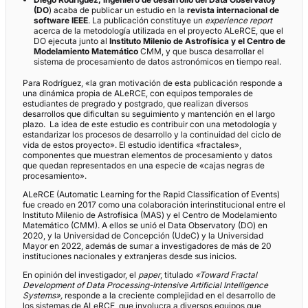
(DO
) acaba de publicar un estudio en la
revista internacional de
software IEEE
. La publicación constituye un
experience report
acerca de la metodología utilizada en el proyecto ALeRCE, que el
DO ejecuta junto al
Instituto Milenio de Astrofísica y el Centro de
Modelamiento Matemático
CMM, y que busca desarrollar el
sistema de procesamiento de datos astronómicos en tiempo real.
Para Rodríguez, «la gran motivación de esta publicación responde a
una dinámica propia de ALeRCE, con equipos temporales de
estudiantes de pregrado y postgrado, que realizan diversos
desarrollos que dificultan su seguimiento y mantención en el largo
plazo. La idea de este estudio es contribuir con una metodología y
estandarizar los procesos de desarrollo y la continuidad del ciclo de
vida de estos proyecto». El estudio identifica «fractales»,
componentes que muestran elementos de procesamiento y datos
que quedan representados en una especie de «cajas negras de
procesamiento».
ALeRCE (Automatic Learning for the Rapid Classification of Events)
fue creado en 2017 como una colaboración interinstitucional entre el
Instituto Milenio de Astrofísica (MAS) y el Centro de Modelamiento
Matemático (CMM). A ellos se unió el Data Observatory (DO) en
2020, y la Universidad de Concepción (UdeC) y la Universidad
Mayor en 2022, además de sumar a investigadores de más de 20
instituciones nacionales y extranjeras desde sus inicios.
En opinión del investigador, el
paper
, titulado
«Toward Fractal
Development of Data Processing-Intensive Artificial Intelligence
Systems»,
responde a la creciente complejidad en el desarrollo de
los sistemas de ALeRCE, que involucra a diversos equipos que