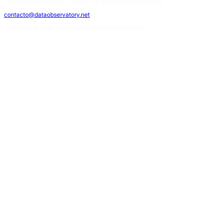
Eliodoro Yáñez #2990 - Torre B, 3E, Providencia, Santiago.
contacto@dataobservatory.net
Copyright © 2026. Todos los derechos reservados.