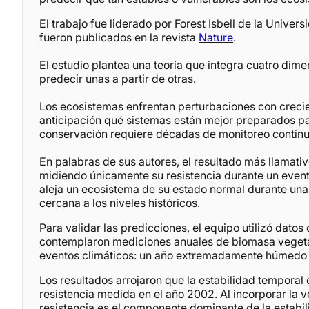
El trabajo fue liderado por Forest Isbell de la Unive
fueron publicados en la revista
Nature
.
El estudio plantea una teoría que integra cuatro dime
predecir unas a partir de otras.
Los ecosistemas enfrentan perturbaciones con crecien
anticipación qué sistemas están mejor preparados par
conservación requiere décadas de monitoreo continuo
En palabras de sus autores, el resultado más llamativ
midiendo únicamente su resistencia durante un event
aleja un ecosistema de su estado normal durante una
cercana a los niveles históricos.
Para validar las predicciones, el equipo utilizó dat
contemplaron mediciones anuales de biomasa vegetal
eventos climáticos: un año extremadamente húmedo (2
Los resultados arrojaron que la estabilidad tempora
resistencia medida en el año 2002. Al incorporar la 
resistencia es el componente dominante de la estabil