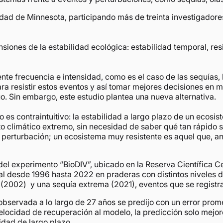
rsidad de Minnesota, participando más de treinta investigador
nsiones de la estabilidad ecológica: estabilidad temporal, res
te frecuencia e intensidad, como es el caso de las sequías, l
a resistir estos eventos y así tomar mejores decisiones en m
. Sin embargo, este estudio plantea una nueva alternativa.
o es contraintuitivo: la estabilidad a largo plazo de un ecos
o climático extremo, sin necesidad de saber qué tan rápido 
 perturbación; un ecosistema muy resistente es aquel que, a
os del experimento “BioDIV”, ubicado en la Reserva Científica
 desde 1996 hasta 2022 en praderas con distintos niveles de
002) y una sequía extrema (2021), eventos que se registrar
l observada a lo largo de 27 años se predijo con un error pr
velocidad de recuperación al modelo, la predicción solo mejor
idad de largo plazo.