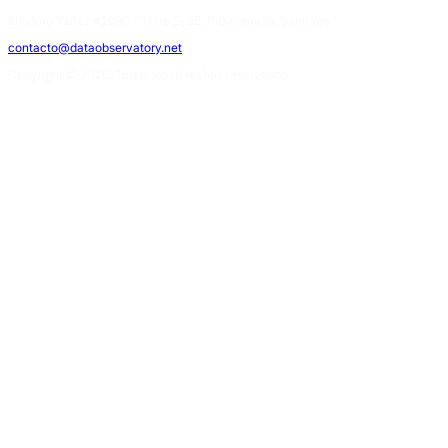
Eliodoro Yáñez #2990 - Torre B, 3E, Providencia, Santiago.
contacto@dataobservatory.net
Copyright © 2026. Todos los derechos reservados.