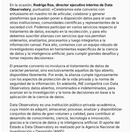
En la ocasión,
Rodrigo Roa, director ejecutivo interino de Data
Observatory
, puntualizó: «Celebramos este convenio con
entusiasmo en nuestro rol de articular, colaborar y generar
plataformas que puedan poner a disposición datos para el uso de
otras instituciones, comunidades científicas y representantes de la
sociedad civil. Podemos participar en varios servicios respecto al
tratamiento de datos, excepto en la recolección, y para ello
debemos suscribir alianzas con servicios que nos permitan
ordenarlos, analizarlos, procesarlos y luego integrarlos a la
información censal. Para ello, contamos con un equipo robusto de
investigadores expertos en herramientas específicas de la ciencia
de datos y la inteligencia artificial, para cumplir grandes desafíos y
tomar mejores decisiones».
El presente convenio no involucra el tratamiento de datos de
carácter personal, sino exclusivamente aquellos de tipo abierto,
disponibles libremente. Por ende, la alianza cumple rigurosamente
con los aspectos de protección de la vida privada y la norma de
seguridad de la información. En adelante, INE compartirá con Data
Observatory datos abiertos, innominados e indeterminados, para
avanzar en la investigación y la toma de decisiones en base a la
aplicación de la ciencia de datos.
Data Observatory es una institución público-privada-académica,
cuya misión es adquirir, almacenar, procesar, analizar y disponibilizar
conjuntos de datos de gran volumen y calidad, para contribuir al
desarrollo de conocimiento, ciencia, tecnología e innovación,
gracias a la ciencia de datos y la inteligencia artificial. El aporte del
Estado a Data Observatory es realizado por la Agencia Nacional de
Investigación y Desarrollo (ANID).