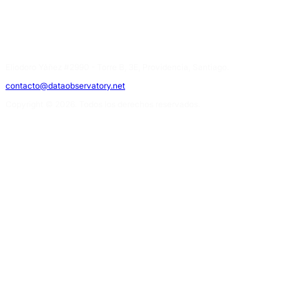
Eliodoro Yáñez #2990 - Torre B, 3E, Providencia, Santiago.
contacto@dataobservatory.net
Copyright © 2026. Todos los derechos reservados.