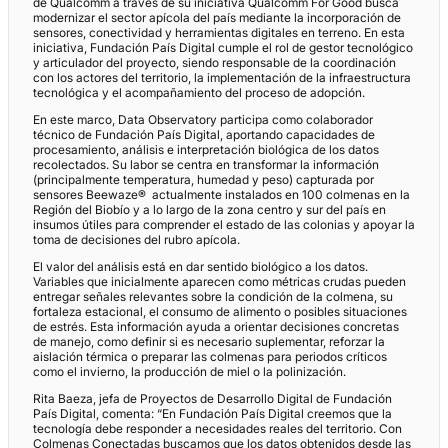
de Qualcomm a través de su iniciativa Qualcomm For Good busca
modernizar el sector apícola del país mediante la incorporación de
sensores, conectividad y herramientas digitales en terreno. En esta
iniciativa, Fundación País Digital cumple el rol de gestor tecnológico
y articulador del proyecto, siendo responsable de la coordinación
con los actores del territorio, la implementación de la infraestructura
tecnológica y el acompañamiento del proceso de adopción.
En este marco, Data Observatory participa como colaborador
técnico de Fundación País Digital, aportando capacidades de
procesamiento, análisis e interpretación biológica de los datos
recolectados. Su labor se centra en transformar la información
(principalmente temperatura, humedad y peso) capturada por
sensores Beewaze® actualmente instalados en 100 colmenas en la
Región del Biobío y a lo largo de la zona centro y sur del país en
insumos útiles para comprender el estado de las colonias y apoyar la
toma de decisiones del rubro apícola.
El valor del análisis está en dar sentido biológico a los datos.
Variables que inicialmente aparecen como métricas crudas pueden
entregar señales relevantes sobre la condición de la colmena, su
fortaleza estacional, el consumo de alimento o posibles situaciones
de estrés. Esta información ayuda a orientar decisiones concretas
de manejo, como definir si es necesario suplementar, reforzar la
aislación térmica o preparar las colmenas para periodos críticos
como el invierno, la producción de miel o la polinización.
Rita Baeza, jefa de Proyectos de Desarrollo Digital de Fundación
País Digital, comenta: “En Fundación País Digital creemos que la
tecnología debe responder a necesidades reales del territorio. Con
Colmenas Conectadas buscamos que los datos obtenidos desde las