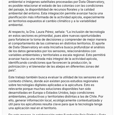
ambiental e imágenes satelitales procesadas por Data Observatory,
es posible relacionar el estado de las colonias con las condiciones
del paisaje, la disponibilidad de recursos florales y la calidad
ambiental del entorno. Esta integración permite avanzar hacia una
planificación más informada de la actividad apícola, especialmente
en territorios expuestos al cambio climático y a la variabilidad
ambiental.
Al respecto, la Dra. Laura Pérez, señala: “La inclusión de tecnología
en estos sectores es primordial, pues abre nuevas oportunidades
para fortalecer la toma de decisiones y comprender de mejor manera
el comportamiento de las colmenas en distintos territorios. El aporte
de Data Observatory en esta Iniciativa busca profundizar el análisis
de los datos generados por los sensores, relacionándolos con
variables ambientales y territoriales a escala regional. Esto permitirá
avanzar hacia una mirada más integral de la actividad apícola,
identificando condiciones que favorecen la producción, la
polinización y el bienestar de las abejas en diferentes zonas del
país”.
Este trabajo también busca evaluar la utilidad de los sensores en el
contexto chileno, donde aún existen pocos estudios regionales
sobre tecnologías digitales aplicadas a la apicultura. Esto es
relevante porque muchas soluciones disponibles han sido
desarrolladas en Europa o Estados Unidos, bajo condiciones
ambientales, productivas y territoriales distintas a las de Chile. Por
ello, generar información local, ecológicamente contextualizada y
útil para los apicultores resulta clave para que la tecnología tenga
una aplicación real en el territorio.
De esta manera, la colaboración entre Fundación País Digital y Data