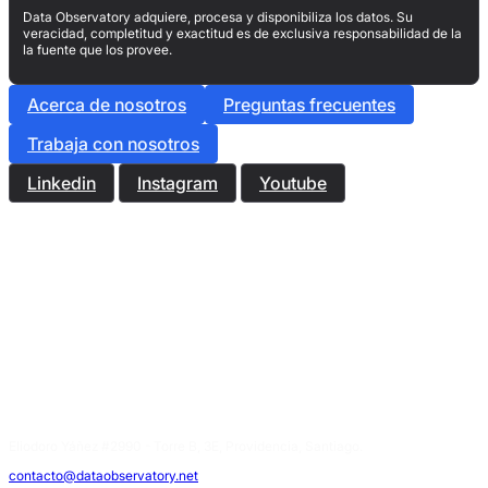
Data Observatory adquiere, procesa y disponibiliza los datos. Su
veracidad, completitud y exactitud es de exclusiva responsabilidad de la
la fuente que los provee.
Acerca de nosotros
Preguntas frecuentes
Trabaja con nosotros
Linkedin
Instagram
Youtube
Eliodoro Yáñez #2990 - Torre B, 3E, Providencia, Santiago.
contacto@dataobservatory.net