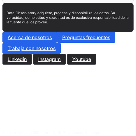
Data Observatory adquiere, procesa y disponibiliza los datos. Su
veracidad, completitud y exactitud es de exclusiva responsabilidad de la
la fuente que los provee.
Acerca de nosotros
Preguntas frecuentes
Trabaja con nosotros
Linkedin
Instagram
Youtube
Eliodoro Yáñez #2990 - Torre B, 3E, Providencia, Santiago.