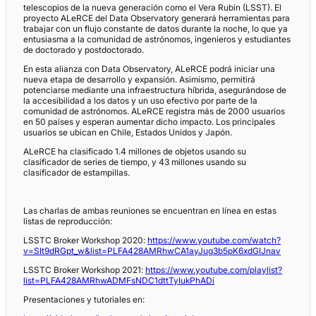
telescopios de la nueva generación como el Vera Rubin (LSST). El
proyecto ALeRCE del Data Observatory generará herramientas para
trabajar con un flujo constante de datos durante la noche, lo que ya
entusiasma a la comunidad de astrónomos, ingenieros y estudiantes
de doctorado y postdoctorado.
En esta alianza con Data Observatory, ALeRCE podrá iniciar una
nueva etapa de desarrollo y expansión. Asimismo, permitirá
potenciarse mediante una infraestructura híbrida, asegurándose de
la accesibilidad a los datos y un uso efectivo por parte de la
comunidad de astrónomos. ALeRCE registra más de 2000 usuarios
en 50 países y esperan aumentar dicho impacto. Los principales
usuarios se ubican en Chile, Estados Unidos y Japón.
ALeRCE ha clasificado 1.4 millones de objetos usando su
clasificador de series de tiempo, y 43 millones usando su
clasificador de estampillas.
Las charlas de ambas reuniones se encuentran en línea en estas
listas de reproducción:
LSSTC Broker Workshop 2020:
https://www.youtube.com/watch?
v=SIt9dRGpt_w&list=PLFA428AMRhwCA1ayJug3b5pK6xdGIJnav
LSSTC Broker Workshop 2021:
https://www.youtube.com/playlist?
list=PLFA428AMRhwADMFsNDC1dttTyIukPhADi
Presentaciones y tutoriales en: