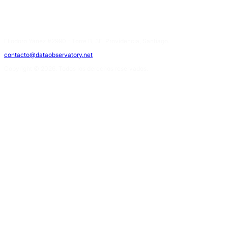
Eliodoro Yáñez #2990 - Torre B, 3E, Providencia, Santiago.
contacto@dataobservatory.net
Copyright © 2026. Todos los derechos reservados.