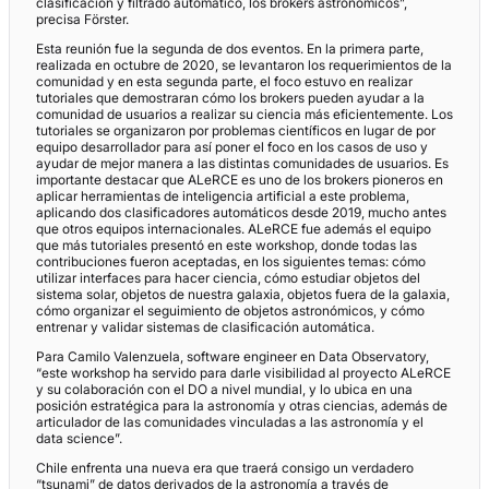
clasificación y filtrado automático, los brokers astronómicos”,
precisa Förster.
Esta reunión fue la segunda de dos eventos. En la primera parte,
realizada en octubre de 2020, se levantaron los requerimientos de la
comunidad y en esta segunda parte, el foco estuvo en realizar
tutoriales que demostraran cómo los brokers pueden ayudar a la
comunidad de usuarios a realizar su ciencia más eficientemente. Los
tutoriales se organizaron por problemas científicos en lugar de por
equipo desarrollador para así poner el foco en los casos de uso y
ayudar de mejor manera a las distintas comunidades de usuarios. Es
importante destacar que ALeRCE es uno de los brokers pioneros en
aplicar herramientas de inteligencia artificial a este problema,
aplicando dos clasificadores automáticos desde 2019, mucho antes
que otros equipos internacionales. ALeRCE fue además el equipo
que más tutoriales presentó en este workshop, donde todas las
contribuciones fueron aceptadas, en los siguientes temas: cómo
utilizar interfaces para hacer ciencia, cómo estudiar objetos del
sistema solar, objetos de nuestra galaxia, objetos fuera de la galaxia,
cómo organizar el seguimiento de objetos astronómicos, y cómo
entrenar y validar sistemas de clasificación automática.
Para Camilo Valenzuela, software engineer en Data Observatory,
“este workshop ha servido para darle visibilidad al proyecto ALeRCE
y su colaboración con el DO a nivel mundial, y lo ubica en una
posición estratégica para la astronomía y otras ciencias, además de
articulador de las comunidades vinculadas a las astronomía y el
data science”.
Chile enfrenta una nueva era que traerá consigo un verdadero
“tsunami” de datos derivados de la astronomía a través de