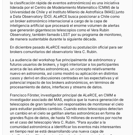
la clasificación rápida de eventos astronómicos) es una iniciativa
liderada por el Centro de Modelamiento Matemático (CMM) de la
Universidad de Chile y el Instituto Milenio de Astrofísica (MAS) junto
a Data Observatory (DO). ALeRCE busca posicionar a Chile como
un broker astronómico internacional a cargo de la capa de
inteligencia artificial que procesará el enorme volumen de alertas
que generarán gigantescos telescopios como el Vera Rubin
Observatory, también llamado LSST por su programa de monitoreo,
de manera sustentable durante la siguiente década.
En diciembre pasado ALeRCE realizó su postulación oficial para ser
brokers comunitarios del observatorio Vera C. Rubin.
La audiencia del workshop fue principalmente de astrónomos y
futuros usuarios de brokers, y logró interiorizar a los participantes
acerca de las alertas astronómicas, un concepto relativamente
nuevo en astronomía, así como mostró su aplicación en distintos
casos y derivó en discusiones centradas en las expectativas y el
potencial impacto de los brokers astronómicos, en términos de
procesamiento de datos, interfaces y streams de datos.
Francisco Förster, investigador principal de ALeRCE, en CMM e
investigador asociado del MAS, explica que la nueva generación de
telescopios de gran tamaño son responsables de monitorear el cielo
para estudiar posibles cambios. Cuando estos telescopios detectan
un cambio en el cielo se gatillan alertas astronómicas en forma de
grandes flujos de datos, de hasta 10 millones de eventos por noche
en el caso del telescopio Vera C. Rubin. “Para ayudar a la
comunidad astronómica a identificar los eventos más interesantes
en tiempo real se está desarrollando una nueva capa de