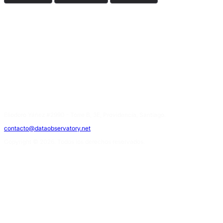
Eliodoro Yáñez #2990 - Torre B, 3E, Providencia, Santiago.
contacto@dataobservatory.net
Copyright © 2026. Todos los derechos reservados.