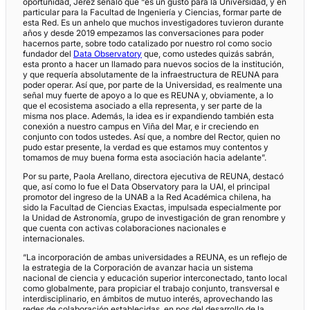
oportunidad, Jerez señaló que “es un gusto para la Universidad, y en
particular para la Facultad de Ingeniería y Ciencias, formar parte de
esta Red. Es un anhelo que muchos investigadores tuvieron durante
años y desde 2019 empezamos las conversaciones para poder
hacernos parte, sobre todo catalizado por nuestro rol como socio
fundador del
Data Observatory
que, como ustedes quizás sabrán,
esta pronto a hacer un llamado para nuevos socios de la institución,
y que requería absolutamente de la infraestructura de REUNA para
poder operar. Así que, por parte de la Universidad, es realmente una
señal muy fuerte de apoyo a lo que es REUNA y, obviamente, a lo
que el ecosistema asociado a ella representa, y ser parte de la
misma nos place. Además, la idea es ir expandiendo también esta
conexión a nuestro campus en Viña del Mar, e ir creciendo en
conjunto con todos ustedes. Así que, a nombre del Rector, quien no
pudo estar presente, la verdad es que estamos muy contentos y
tomamos de muy buena forma esta asociación hacia adelante”.
Por su parte, Paola Arellano, directora ejecutiva de REUNA, destacó
que, así como lo fue el Data Observatory para la UAI, el principal
promotor del ingreso de la UNAB a la Red Académica chilena, ha
sido la Facultad de Ciencias Exactas, impulsada especialmente por
la Unidad de Astronomía, grupo de investigación de gran renombre y
que cuenta con activas colaboraciones nacionales e
internacionales.
“La incorporación de ambas universidades a REUNA, es un reflejo de
la estrategia de la Corporación de avanzar hacia un sistema
nacional de ciencia y educación superior interconectado, tanto local
como globalmente, para propiciar el trabajo conjunto, transversal e
interdisciplinario, en ámbitos de mutuo interés, aprovechando las
redes de colaboración establecidas, en pos del desarrollo de la