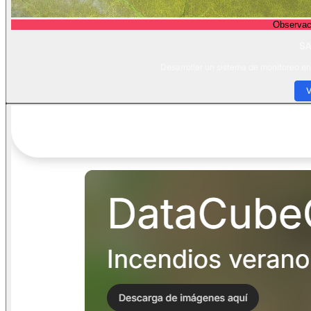
Observaci
S
Desarrollar un sistema de monitoreo en
V