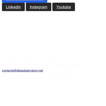
Linkedin
Instagram
Youtube
Eliodoro Yáñez #2990 - Torre B, 3E, Providencia, Santiago.
contacto@dataobservatory.net
Copyright © 2026. Todos los derechos reservados.