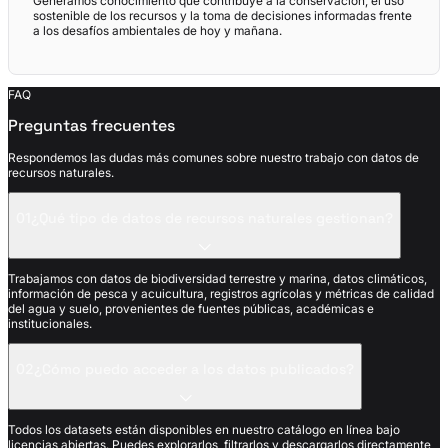
Generamos conocimiento que contribuye a la conservación, el uso
sostenible de los recursos y la toma de decisiones informadas frente
a los desafíos ambientales de hoy y mañana.
FAQ
Preguntas frecuentes
Respondemos las dudas más comunes sobre nuestro trabajo con datos de
recursos naturales.
01
¿Qué tipo de datos de recursos naturales gestionan?
Trabajamos con datos de biodiversidad terrestre y marina, datos climáticos,
información de pesca y acuicultura, registros agrícolas y métricas de calidad
del agua y suelo, provenientes de fuentes públicas, académicas e
institucionales.
02
¿Cómo puedo acceder a los datos publicados?
Todos los datasets están disponibles en nuestro catálogo en línea bajo
licencias abiertas. Puedes explorarlos, filtrarlos y descargarlos directamente