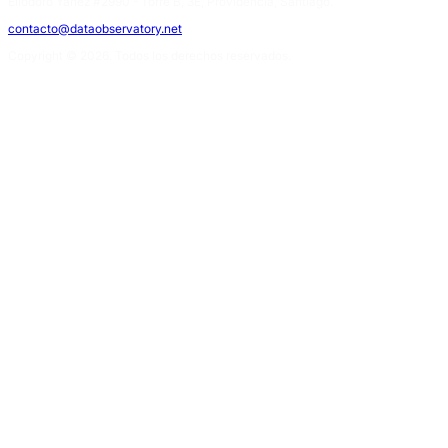
Eliodoro Yáñez #2990 - Torre B, 3E, Providencia, Santiago.
contacto@dataobservatory.net
Copyright © 2026. Todos los derechos reservados.