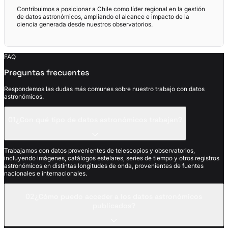
Contribuimos a posicionar a Chile como líder regional en la gestión
de datos astronómicos, ampliando el alcance e impacto de la
ciencia generada desde nuestros observatorios.
FAQ
Preguntas frecuentes
Respondemos las dudas más comunes sobre nuestro trabajo con datos
astronómicos.
01
¿Con qué tipo de datos astronómicos trabajan?
Trabajamos con datos provenientes de telescopios y observatorios,
incluyendo imágenes, catálogos estelares, series de tiempo y otros registros
astronómicos en distintas longitudes de onda, provenientes de fuentes
nacionales e internacionales.
02
¿Cómo puedo acceder a los datos astronómicos
publicados?